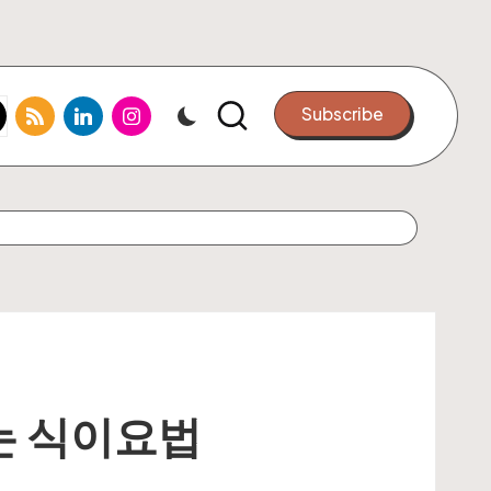
k.com
tter.com
rss.com
linkedin.com
instagram.com
Subscribe
는 식이요법