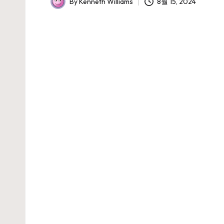
By
Kenneth Williams
8월 15, 2024
Posted
by